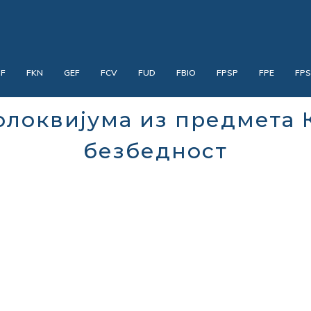
PF
FKN
GEF
FCV
FUD
FBIO
FPSP
FPE
FP
колоквијума из предмета
безбедност