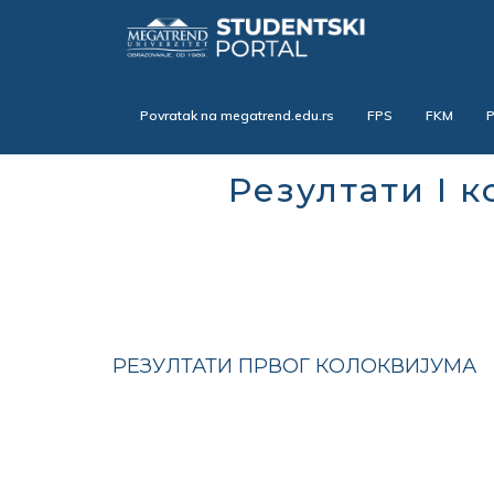
Skip
to
main
content
Povratak na megatrend.edu.rs
FPS
FKM
Резултати I 
РЕЗУЛТАТИ ПРВОГ КОЛОКВИЈУМА