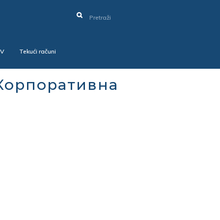
SV
Tekući računi
 Корпоративна