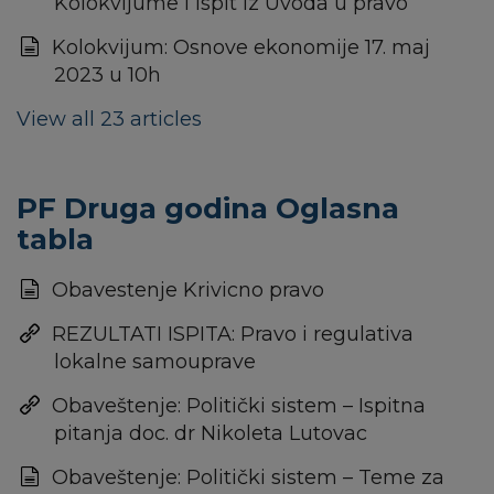
Kolokvijume i ispit iz Uvoda u pravo
Kolokvijum: Osnove ekonomije 17. maj
2023 u 10h
View all 23 articles
PF Druga godina Oglasna
tabla
Obavestenje Krivicno pravo
REZULTATI ISPITA: Pravo i regulativa
lokalne samouprave
Obaveštenje: Politički sistem – Ispitna
pitanja doc. dr Nikoleta Lutovac
Obaveštenje: Politički sistem – Teme za