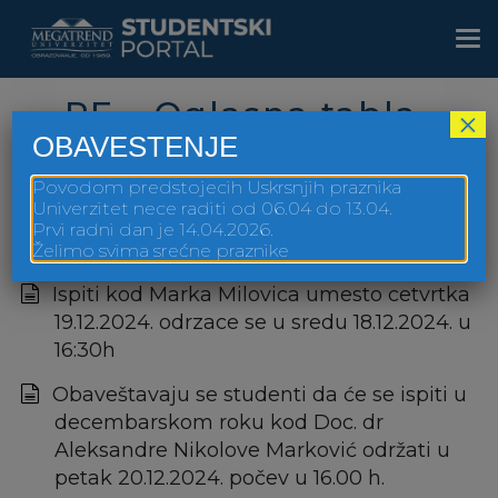
Skip
to
Togg
main
navi
content
PF – Oglasna tabla
×
OBAVESTENJE
Povodom predstojecih Uskrsnjih praznika
Univerzitet nece raditi od 06.04 do 13.04.
Prvi radni dan je 14.04.2026.
PF Sve godine Oglasna tabla
Želimo svima srećne praznike
Ispiti kod Marka Milovica umesto cetvrtka
19.12.2024. odrzace se u sredu 18.12.2024. u
16:30h
Obaveštavaju se studenti da će se ispiti u
decembarskom roku kod Doc. dr
Aleksandre Nikolove Marković održati u
petak 20.12.2024. počev u 16.00 h.