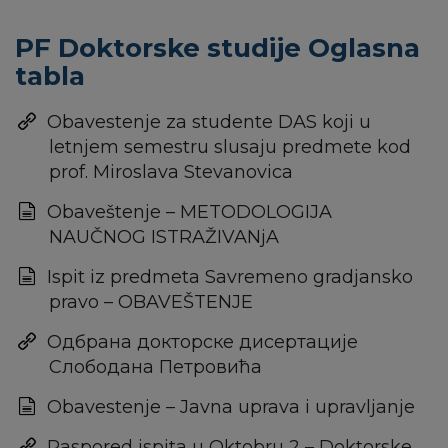
PF Doktorske studije Oglasna
tabla
Obavestenje za studente DAS koji u
letnjem semestru slusaju predmete kod
prof. Miroslava Stevanovica
Obaveštenje – METODOLOGIJA
NAUČNOG ISTRAŽIVANjA
Ispit iz predmeta Savremeno gradjansko
pravo – OBAVEŠTENJE
Одбрана докторске дисертације
Слободана Петровића
Obavestenje – Javna uprava i upravljanje
Raspored ispita u Oktobru 2 – Doktorske