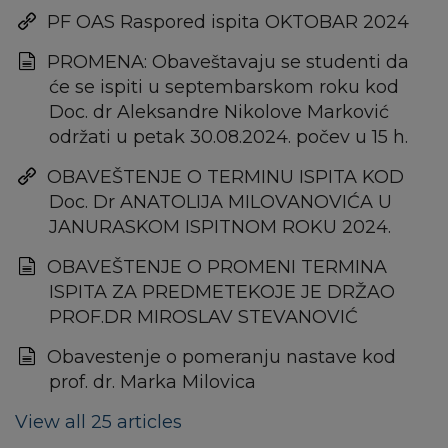
PF OAS Raspored ispita OKTOBAR 2024
PROMENA: Obaveštavaju se studenti da
će se ispiti u septembarskom roku kod
Doc. dr Aleksandre Nikolove Marković
održati u petak 30.08.2024. počev u 15 h.
OBAVEŠTENJE O TERMINU ISPITA KOD
Doc. Dr ANATOLIJA MILOVANOVIĆA U
JANURASKOM ISPITNOM ROKU 2024.
ОBAVEŠTENJE O PROMENI TERMINA
ISPITA ZA PREDMETEKOJE JE DRŽAO
PROF.DR MIROSLAV STEVANOVIĆ
Obavestenje o pomeranju nastave kod
prof. dr. Marka Milovica
View all 25 articles