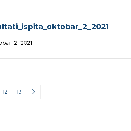
ltati_ispita_oktobar_2_2021
tobar_2_2021
12
13