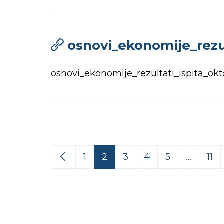
osnovi_ekonomije_rezu
osnovi_ekonomije_rezultati_ispita_ok
1
2
3
4
5
…
11