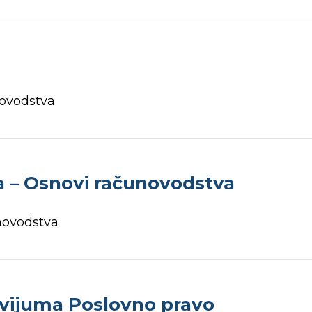
novodstva
ma – Osnovi računovodstva
unovodstva
kvijuma Poslovno pravo