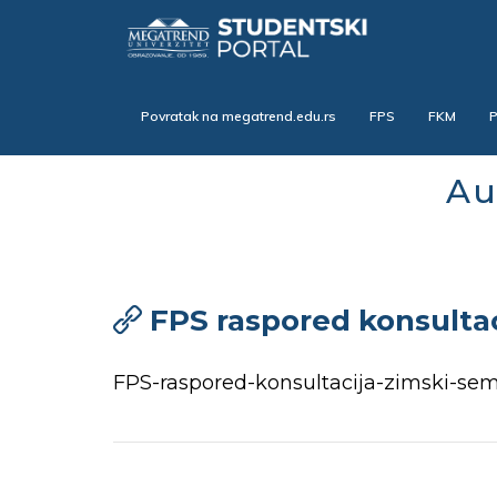
Skip
to
main
content
Povratak na megatrend.edu.rs
FPS
FKM
Au
FPS raspored konsultac
FPS-raspored-konsultacija-zimski-sem