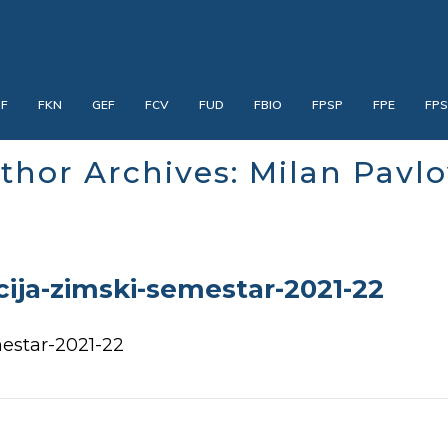
PF
FKN
GEF
FCV
FUD
FBIO
FPSP
FPE
FP
thor Archives: Milan Pavlo
ija-zimski-semestar-2021-22
estar-2021-22