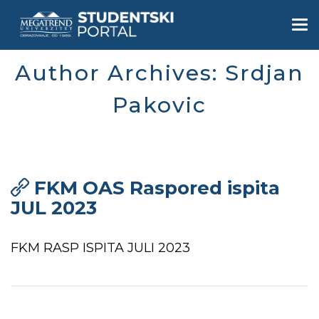
Skip
to
Togg
main
navi
content
Author Archives: Srdjan
Pakovic
FKM OAS Raspored ispita
JUL 2023
FKM RASP ISPITA JULI 2023