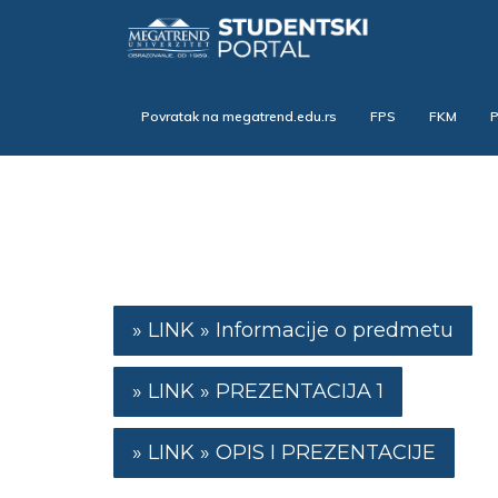
Skip
to
main
content
Povratak na megatrend.edu.rs
FPS
FKM
Informacije o predmetu
PREZENTACIJA 1
OPIS I PREZENTACIJE