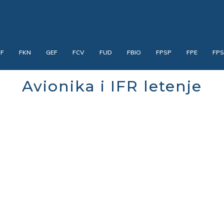
PF
FKN
GEF
FCV
FUD
FBIO
FPSP
FPE
FP
Avionika i IFR letenje