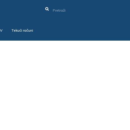
SV
Tekući računi