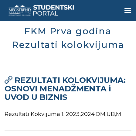
Skip
to
Togg
main
navi
content
FKM Prva godina
Rezultati kolokvijuma
REZULTATI KOLOKVIJUMA:
OSNOVI MENADŽMENTA i
UVOD U BIZNIS
Rezultati Kokvijuma 1. 2023,2024.OM,UB,M