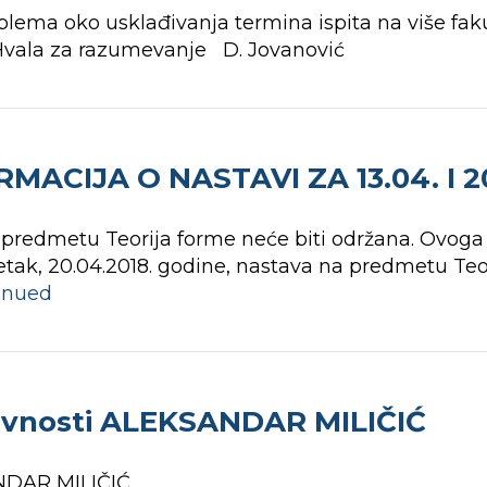
ema oko usklađivanja termina ispita na više fakul
1 Hvala za razumevanje D. Jovanović
ACIJA O NASTAVI ZA 13.04. I 20
na predmetu Teorija forme neće biti održana. Ovo
tak, 20.04.2018. godine, nastava na predmetu Teo
inued
javnosti ALEKSANDAR MILIČIĆ
ANDAR MILIČIĆ