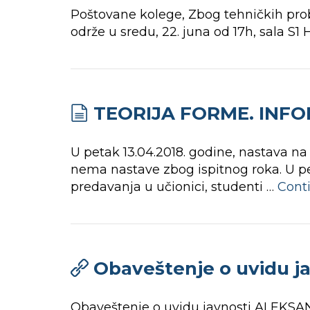
Poštovane kolege, Zbog tehničkih probl
održe u sredu, 22. juna od 17h, sala S
TEORIJA FORME. INFORM
U petak 13.04.2018. godine, nastava 
nema nastave zbog ispitnog roka. U pe
predavanja u učionici, studenti …
Cont
Obaveštenje o uvidu 
Obaveštenje o uvidu javnosti ALEKS