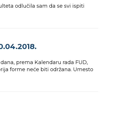
teta odlučila sam da se svi ispiti
.04.2018.
ga dana, prema Kalendaru rada FUD,
rija forme neće biti održana. Umesto