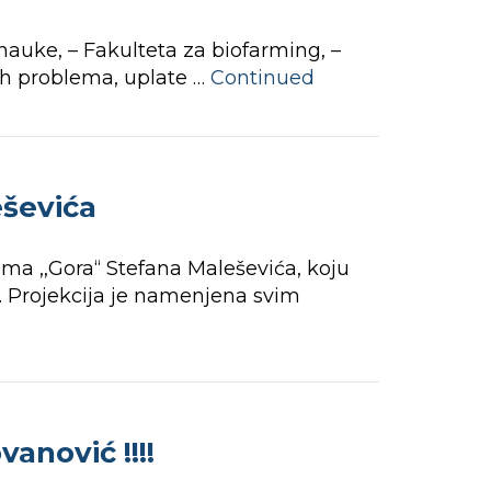
nauke, – Fakulteta za biofarming, –
ih problema, uplate …
Continued
eševića
lma ,,Gora“ Stefana Maleševića, koju
h. Projekcija je namenjena svim
anović !!!!