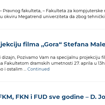
– Pravnog fakulteta, – Fakulteta za kompjuterske 
a u okviru Megatrend univerziteta da zbog tehničk
jekciju filma ,,Gora“ Stefana Mal
 dizajn, Pozivamo Vam na specijalnu projekciju fi
 sa Fakultetom dramskih umetnosti 27. aprila u 13
o i ostalim …
Continued
KM, FKN i FUD sve godine – D. Jov