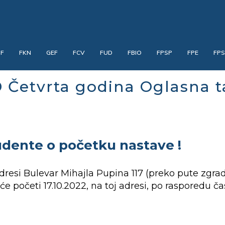
PF
FKN
GEF
FCV
FUD
FBIO
FPSP
FPE
FP
 Četvrta godina Oglasna t
udente o početku nastave !
adresi Bulevar Mihajla Pupina 117 (preko pute zg
početi 17.10.2022, na toj adresi, po rasporedu čas