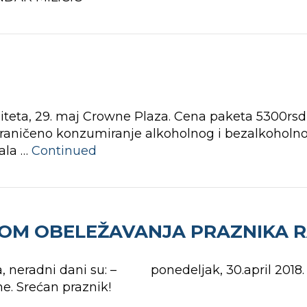
eta, 29. maj Crowne Plaza. Cena paketa 5300rsd 
graničeno konzumiranje alkoholnog i bezalkoholno
sala …
Continued
OM OBELEŽAVANJA PRAZNIKA 
 neradni dani su: – ponedeljak, 30.april 2018
. Srećan praznik!