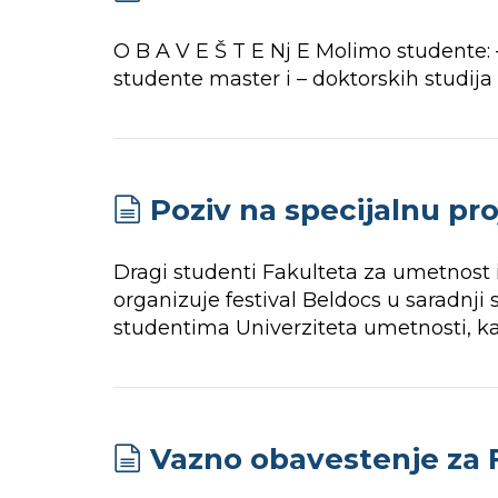
O B A V E Š T E Nj E Molimo studente: 
studente master i – doktorskih studij
Poziv na specijalnu pro
Dragi studenti Fakulteta za umetnost i
organizuje festival Beldocs u saradnji
studentima Univerziteta umetnosti, ka
Vazno obavestenje za F