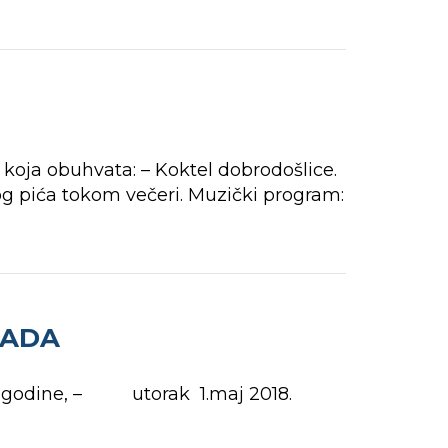
koja obuhvata: – Koktel dobrodošlice.
g pića tokom večeri. Muzički program:
RADA
. godine, – utorak 1.maj 2018.