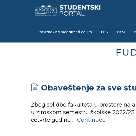
Skip
to
main
content
Povratak na megatrend.edu.rs
FPS
FKM
FUD
Obaveštenje za sve st
Zbog selidbe fakulteta u prostore na 
u zimskom semestru školske 2022/23 će 
četvrte godine …
Continued