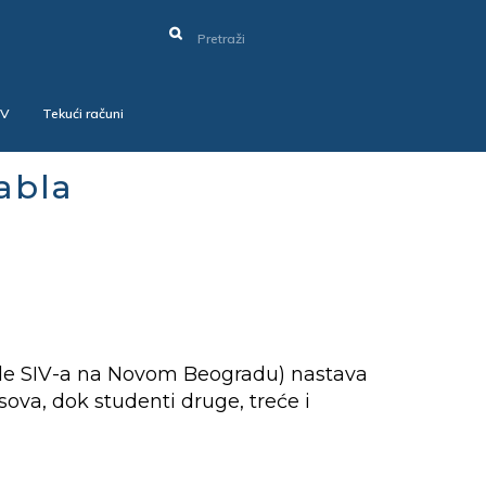
SV
Tekući računi
abla
rade SIV-a na Novom Beogradu) nastava
ova, dok studenti druge, treće i