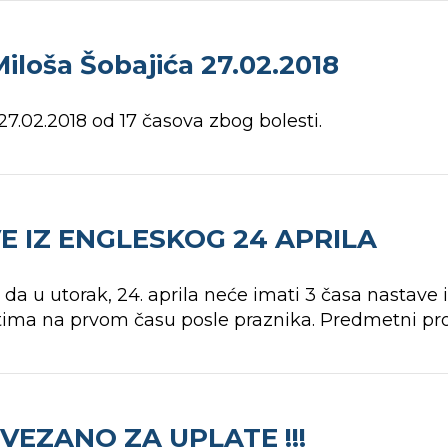
loša Šobajića 27.02.2018
7.02.2018 od 17 časova zbog bolesti.
 IZ ENGLESKOG 24 APRILA
 u utorak, 24. aprila neće imati 3 časa nastave i
ma na prvom času posle praznika. Predmetni prof
EZANO ZA UPLATE !!!