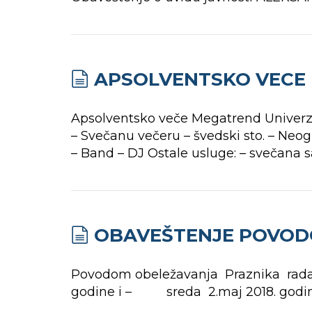
APSOLVENTSKO VECE
Apsolventsko veče Megatrend Univerzit
– Svečanu večeru – švedski sto. – Neo
– Band – DJ Ostale usluge: – svečana 
OBAVEŠTENJE POVOD
Povodom obeležavanja Praznika rada,
godine i – sreda 2.maj 2018. godine