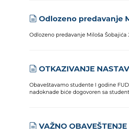
Odlozeno predavanje Mi
Odlozeno predavanje Miloša Šobajića 2
OTKAZIVANJE NASTAVE
Obaveštavamo studente I godine FUD da
nadoknade biće dogovoren sa studenti
VAŽNO OBAVEŠTENJE V