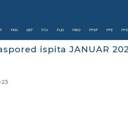
PF
FKN
GEF
FCV
FUD
FBIO
FPSP
FPE
FP
spored ispita JANUAR 20
-23