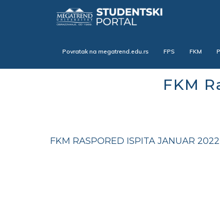
Skip
to
main
content
Povratak na megatrend.edu.rs
FPS
FKM
FKM Ra
FKM RASPORED ISPITA JANUAR 2022