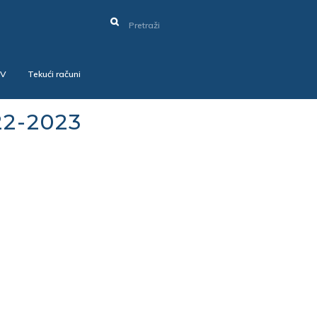
SV
Tekući računi
22-2023