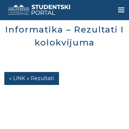
Skip
to
Togg
main
navi
content
Informatika – Rezultati I
kolokvijuma
Rezultati