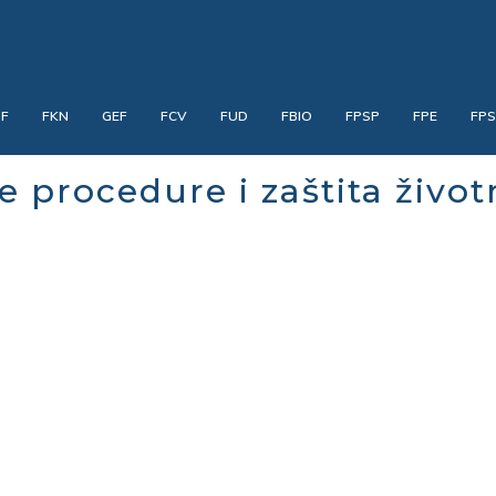
PF
FKN
GEF
FCV
FUD
FBIO
FPSP
FPE
FP
e procedure i zaštita život