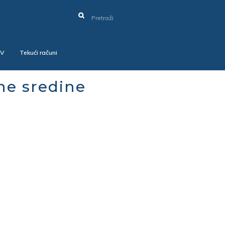
SV
Tekući računi
ne sredine