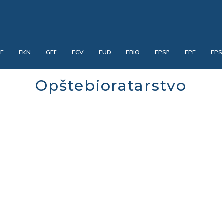
PF
FKN
GEF
FCV
FUD
FBIO
FPSP
FPE
FP
Opštebioratarstvo