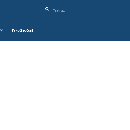
SV
Tekući računi