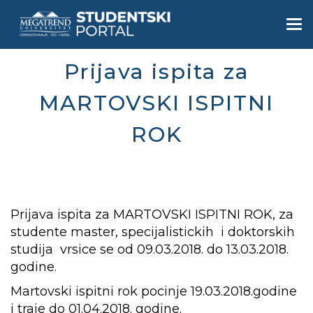
Skip
to
Togg
main
navi
content
Prijava ispita za
MARTOVSKI ISPITNI
ROK
Prijava ispita za MARTOVSKI ISPITNI ROK, za
studente master, specijalistickih i doktorskih
studija vrsice se od 09.03.2018. do 13.03.2018.
godine.
Martovski ispitni rok pocinje 19.03.2018.godine
i traje do 01.04.2018. godine.