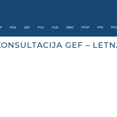
PF
FKN
GEF
FCV
FUD
FBIO
FPSP
FPE
FP
ONSULTACIJA GEF – LETN