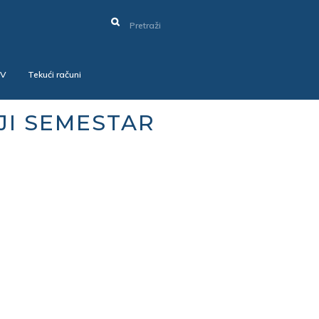
SV
Tekući računi
JI SEMESTAR