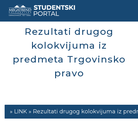
Skip
to
main
content
Rezultati drugog
kolokvijuma iz
predmeta Trgovinsko
pravo
Rezultati drugog kolokvijuma iz pre