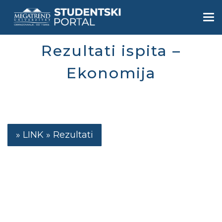
Skip
to
Togg
main
navi
content
Rezultati ispita –
Ekonomija
Rezultati