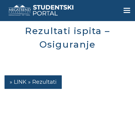
Skip
to
Togg
main
navi
content
Rezultati ispita –
Osiguranje
Rezultati