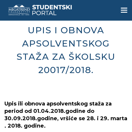
Skip
to
Togg
main
navi
content
UPIS I OBNOVA
APSOLVENTSKOG
STAŽA ZA ŠKOLSKU
20017/2018.
Upis ili obnova apsolventskog staža za
period od 01.04.2018.godine do
30.09.2018.godine, vršiće se 28. i 29. marta
. 2018. godine.