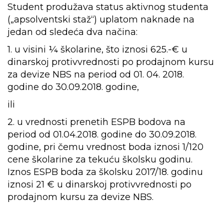
Student produžava status aktivnog studenta
(„apsolventski staž“) uplatom naknade na
jedan od sledeća dva načina:
1. u visini ¼ školarine, što iznosi 625.-€ u
dinarskoj protivvrednosti po prodajnom kursu
za devize NBS na period od 01. 04. 2018.
godine do 30.09.2018. godine,
ili
2. u vrednosti prenetih ESPB bodova na
period od 01.04.2018. godine do 30.09.2018.
godine, pri čemu vrednost boda iznosi 1/120
cene školarine za tekuću školsku godinu.
Iznos ESPB boda za školsku 2017/18. godinu
iznosi 21 € u dinarskoj protivvrednosti po
prodajnom kursu za devize NBS.