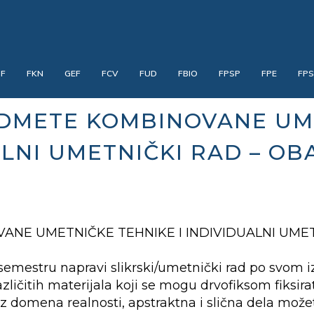
PF
FKN
GEF
FCV
FUD
FBIO
FPSP
FPE
FP
DMETE KOMBINOVANE UME
ALNI UMETNIČKI RAD – OB
E UMETNIČKE TEHNIKE I INDIVIDUALNI UMETN
semestru napravi slikrski/umetnički rad po svom 
azličitih materijala koji se mogu drvofiksom fiksirati
z domena realnosti, apstraktna i slična dela možete