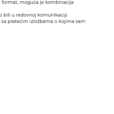
an format, moguća je kombinacija
 bili u redovnoj komunikaciji.
j sa pratećim izložbama o kojima sam