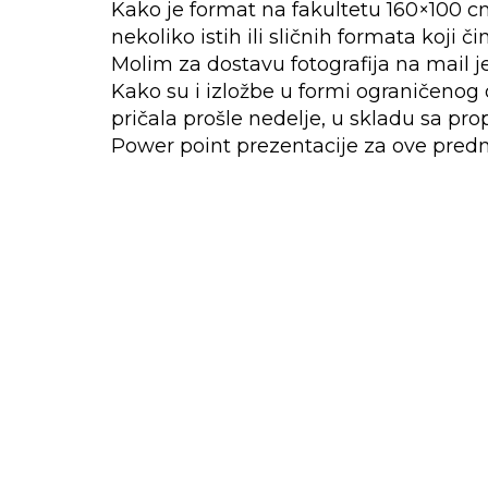
Kako je format na fakultetu 160×100 c
nekoliko istih ili sličnih formata koji či
Molim za dostavu fotografija na mail j
Kako su i izložbe u formi ograničenog
pričala prošle nedelje, u skladu sa p
Power point prezentacije za ove pred