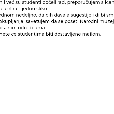
m i već su studenti počeli rad, preporučujem slič
ne celinu- jednu sliku.
ednom nedeljno, da bih davala sugestije i di bi smo
 okupljanja, savetujem da se poseti Narodni muze
ropisanim odredbama.
mete ce studentima biti dostavljene mailom.