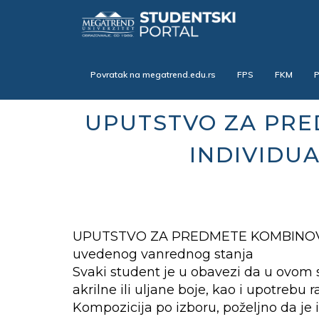
Skip
to
main
content
Povratak na megatrend.edu.rs
FPS
FKM
UPUTSTVO ZA PRE
INDIVIDU
UPUTSTVO ZA PREDMETE KOMBINOVAN
uvedenog vanrednog stanja
Svaki student je u obavezi da u ovom 
akrilne ili uljane boje, kao i upotrebu r
Kompozicija po izboru, poželjno da je i