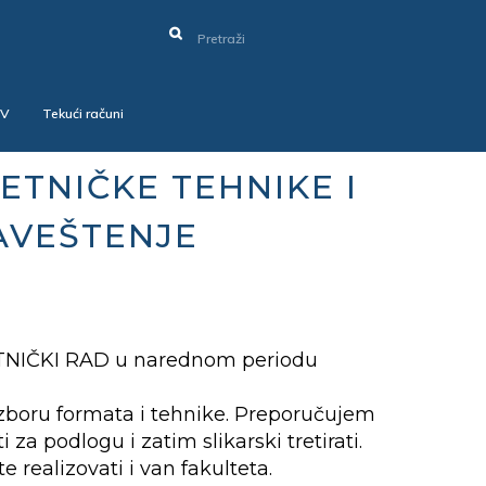
SV
Tekući računi
TNIČKE TEHNIKE I
AVEŠTENJE
IČKI RAD u narednom periodu
izboru formata i tehnike. Preporučujem
 za podlogu i zatim slikarski tretirati.
 realizovati i van fakulteta.