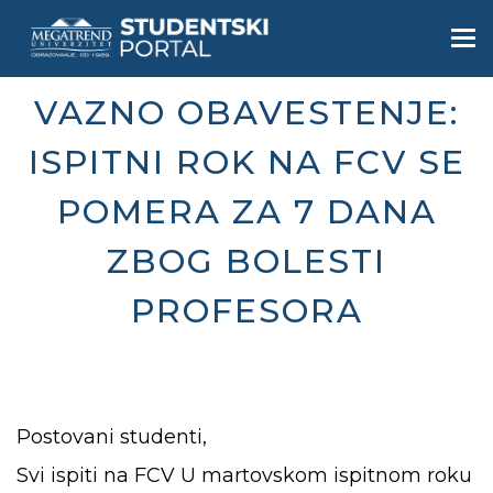
Skip
to
Togg
main
navi
content
VAZNO OBAVESTENJE:
ISPITNI ROK NA FCV SE
POMERA ZA 7 DANA
ZBOG BOLESTI
PROFESORA
Postovani studenti,
Svi ispiti na FCV U martovskom ispitnom roku