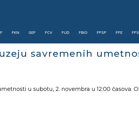
PF
FKN
GEF
FCV
FUD
FBIO
FPSP
FPE
FP
Muzeju savremenih umetno
etnosti u subotu, 2. novembra u 12:00 časova. O