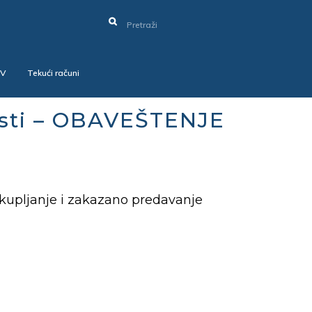
SV
Tekući računi
sti – OBAVEŠTENJE
kupljanje i zakazano predavanje