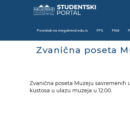
Skip
to
main
content
Povratak na megatrend.edu.rs
FPS
FKM
Zvanična poseta 
Zvanična poseta Muzeju savremenih um
kustosa u ulazu muzeja u 12:00.