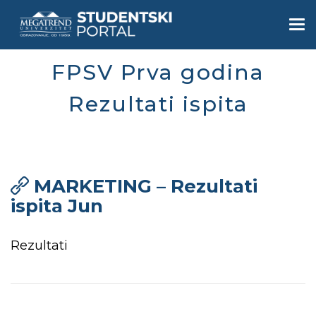
Skip
to
Togg
main
navi
content
FPSV Prva godina
Rezultati ispita
MARKETING – Rezultati
ispita Jun
Rezultati