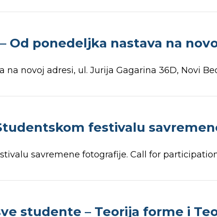
Od ponedeljka nastava na novoj
 na novoj adresi, ul. Jurija Gagarina 36D, Novi B
Studentskom festivalu savremene
ivalu savremene fotografije. Call for participati
ve studente – Teorija forme i Te