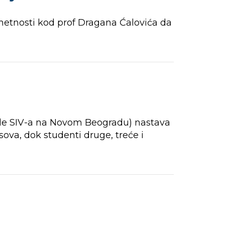
metnosti kod prof Dragana Ćalovića da
rade SIV-a na Novom Beogradu) nastava
ova, dok studenti druge, treće i