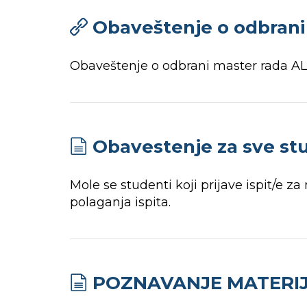
Obaveštenje o odbrani 
Obaveštenje o odbrani master rada 
Obavestenje za sve s
Mole se studenti koji prijave ispit/e z
polaganja ispita.
POZNAVANJE MATERIJA