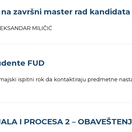
na završni master rad kandidata 
ALEKSANDAR MILIČIĆ
tudente FUD
a majski ispitni rok da kontaktiraju predmetne nas
LA I PROCESA 2 – OBAVEŠTENJ