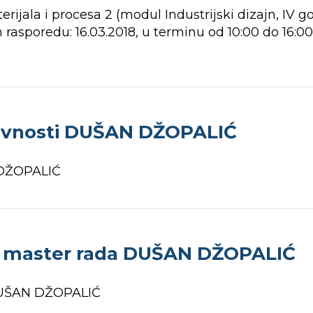
ala i procesa 2 (modul Industrijski dizajn, IV go
asporedu: 16.03.2018, u terminu od 10:00 do 16:00 
javnosti DUŠAN DŽOPALIĆ
 DŽOPALIĆ
i master rada DUŠAN DŽOPALIĆ
 DUŠAN DŽOPALIĆ