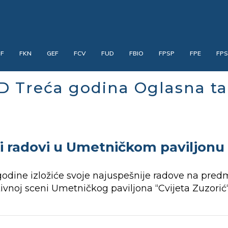
PF
FKN
GEF
FCV
FUD
FBIO
FPSP
FPE
FP
D Treća godina Oglasna ta
i radovi u Umetničkom paviljonu 
 godine izložiće svoje najuspešnije radove na pre
tivnoj sceni Umetničkog paviljona “Cvijeta Zuzorić“