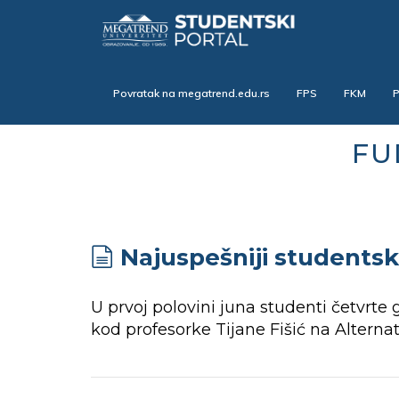
Skip
to
main
content
Povratak na megatrend.edu.rs
FPS
FKM
FU
Najuspešniji studentsk
U prvoj polovini juna studenti četvrte
kod profesorke Tijane Fišić na Alterna