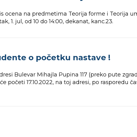
s ocena na predmetima Teorija forme i Teorija u
k, 1. jul, od 10 do 14:00, dekanat, kanc.23.
udente o početku nastave !
adresi Bulevar Mihajla Pupina 117 (preko pute zg
početi 17.10.2022, na toj adresi, po rasporedu čas