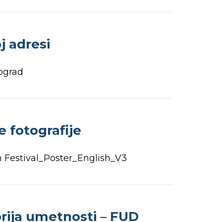
 adresi
eograd
 fotografije
on Festival_Poster_English_V3
orija umetnosti – FUD