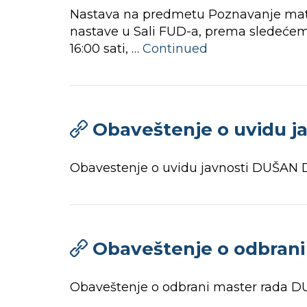
Nastava na predmetu Poznavanje materij
nastave u Sali FUD-a, prema sledećem r
16:00 sati, …
Continued
Obaveštenje o uvidu 
Obavestenje o uvidu javnosti DUŠAN
Obaveštenje o odbran
Obaveštenje o odbrani master rada