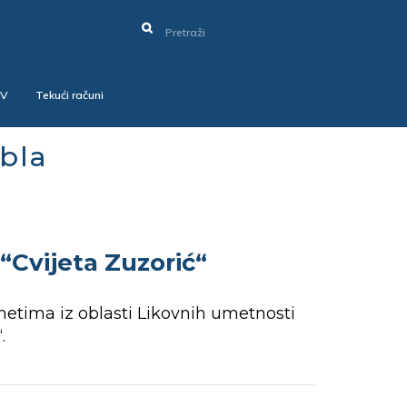
SV
Tekući računi
bla
“Cvijeta Zuzorić“
dmetima iz oblasti Likovnih umetnosti
.