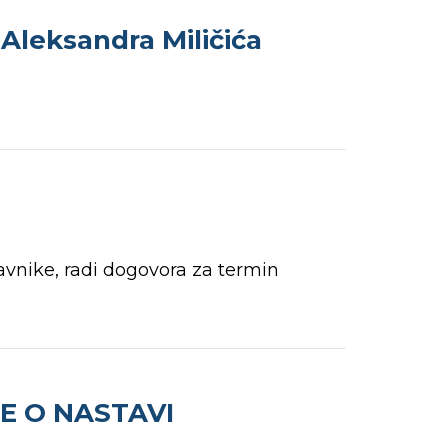
Aleksandra Miličića
tavnike, radi dogovora za termin
E O NASTAVI