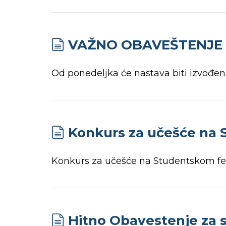
VAŽNO OBAVEŠTENJE – 
Od ponedeljka će nastava biti izvođena
Konkurs za učešće na 
Konkurs za učešće na Studentskom fest
Hitno Obavestenje za s