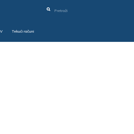
SV
Tekući računi