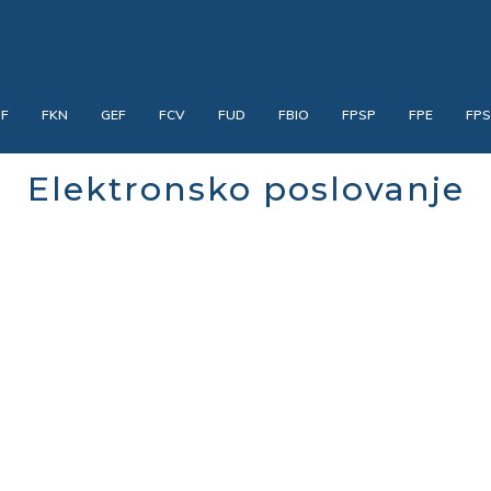
PF
FKN
GEF
FCV
FUD
FBIO
FPSP
FPE
FP
Elektronsko poslovanje