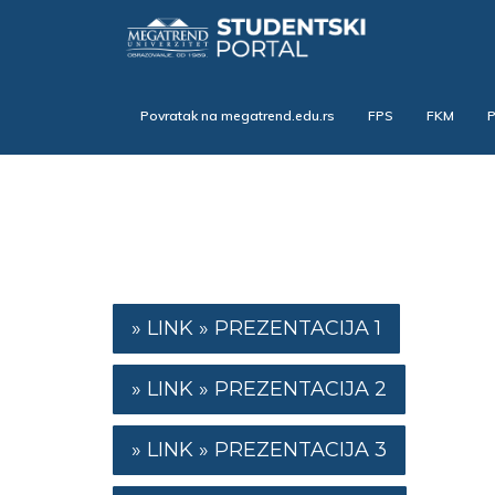
Skip
to
main
content
Povratak na megatrend.edu.rs
FPS
FKM
PREZENTACIJA 1
PREZENTACIJA 2
PREZENTACIJA 3