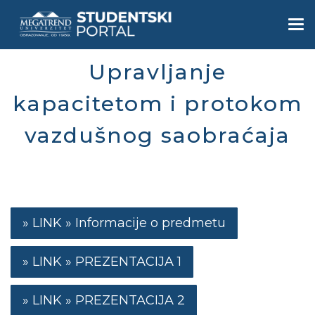
Skip
to
Togg
main
navi
content
Upravljanje
kapacitetom i protokom
vazdušnog saobraćaja
Informacije o predmetu
PREZENTACIJA 1
PREZENTACIJA 2