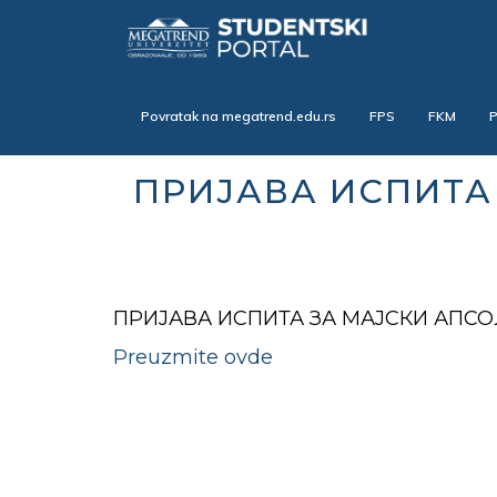
Skip
to
main
content
Povratak na megatrend.edu.rs
FPS
FKM
ПРИЈАВА ИСПИТА
ПРИЈАВА ИСПИТА ЗА МАЈСКИ АПС
Preuzmite ovde