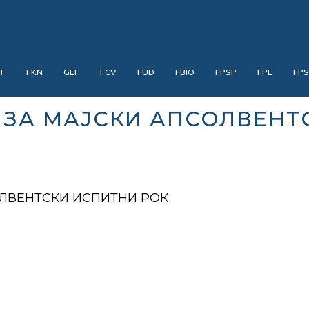
PF
FKN
GEF
FCV
FUD
FBIO
FPSP
FPE
FP
 ЗА МАЈСКИ АПСОЛВЕНТ
ОЛВЕНТСКИ ИСПИТНИ РОК