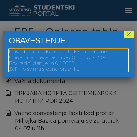
Skip
to
Togg
main
navi
content
FPE – Oglasna tabla
×
OBAVESTENJE
Povodom predstojecih Uskrsnjih praznika
Univerzitet nece raditi od 06.04 do 13.04.
Prvi radni dan je 14.04.2026.
FPE Sve godine Oglasna tabla
Želimo svima srećne praznike
Važna dokumenta
ПРИЈАВА ИСПИТА СЕПТЕМБАРСКИ
ИСПИТНИ РОК 2024
Vazno obavestenje: Ispiti kod prof dr
Miljojka Bazica pomeraju se za utorak
04.07 u 11h