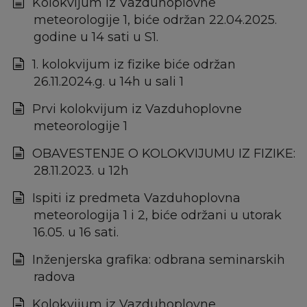
Kolokvijum iz Vazduhoplovne
meteorologije 1, biće održan 22.04.2025.
godine u 14 sati u S1.
1. kolokvijum iz fizike biće održan
26.11.2024.g. u 14h u sali 1
Prvi kolokvijum iz Vazduhoplovne
meteorologije 1
OBAVESTENJE O KOLOKVIJUMU IZ FIZIKE:
28.11.2023. u 12h
Ispiti iz predmeta Vazduhoplovna
meteorologija 1 i 2, biće održani u utorak
16.05. u 16 sati.
Inženjerska grafika: odbrana seminarskih
radova
Kolokvijum iz Vazduhoplovne