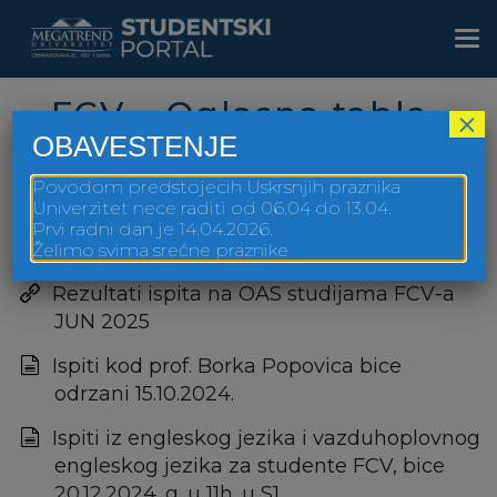
Skip
to
Togg
main
navi
content
FCV – Oglasna tabla
×
OBAVESTENJE
Povodom predstojecih Uskrsnjih praznika
Univerzitet nece raditi od 06.04 do 13.04.
Prvi radni dan je 14.04.2026.
FCV Sve godine Oglasna tabla
Želimo svima srećne praznike
Rezultati ispita na OAS studijama FCV-a
JUN 2025
Ispiti kod prof. Borka Popovica bice
odrzani 15.10.2024.
Ispiti iz engleskog jezika i vazduhoplovnog
engleskog jezika za studente FCV, bice
20.12.2024. g. u 11h. u S1.