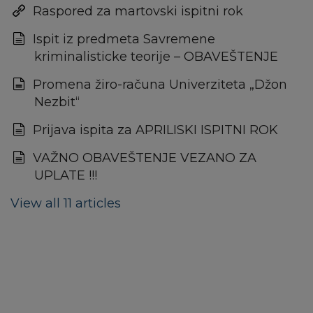
Raspored za martovski ispitni rok
Ispit iz predmeta Savremene
kriminalisticke teorije – OBAVEŠTENJE
Promena žiro-računa Univerziteta „Džon
Nezbit“
Prijava ispita za APRILISKI ISPITNI ROK
VAŽNO OBAVEŠTENJE VEZANO ZA
UPLATE !!!
View all 11 articles