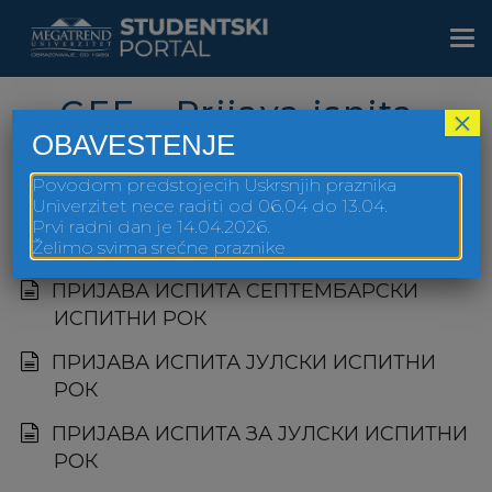
Skip
to
Togg
main
navi
content
GEF – Prijava ispita
×
OBAVESTENJE
Povodom predstojecih Uskrsnjih praznika
Univerzitet nece raditi od 06.04 do 13.04.
Prvi radni dan je 14.04.2026.
GEF Prijava ispita
Želimo svima srećne praznike
ПРИЈАВА ИСПИТА СЕПТЕМБАРСКИ
ИСПИТНИ РОК
ПРИЈАВА ИСПИТА ЈУЛСКИ ИСПИТНИ
РОК
ПРИЈАВА ИСПИТА ЗА ЈУЛСКИ ИСПИТНИ
РОК