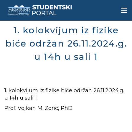
Skip
to
Togg
main
navi
content
1. kolokvijum iz fizike
biće održan 26.11.2024.g.
u 14h u sali 1
1. kolokvijum iz fizike biće održan 26.11.2024.g.
u 14h u sali 1
Prof. Vojkan M. Zoric, PhD