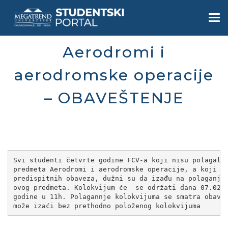
Skip
to
Togg
main
navi
content
Aerodromi i
aerodromske operacije
– OBAVEŠTENJE
Svi studenti četvrte godine FCV-a koji nisu polagali 
predmeta Aerodromi i aerodromske operacije, a koji ni
predispitnih obaveza, dužni su da izađu na polaganje 
ovog predmeta. Kolokvijum će  se održati dana 07.02.2
godine u 11h. Polagannje kolokvijuma se smatra obavez
može izaći bez prethodno položenog kolokvijuma