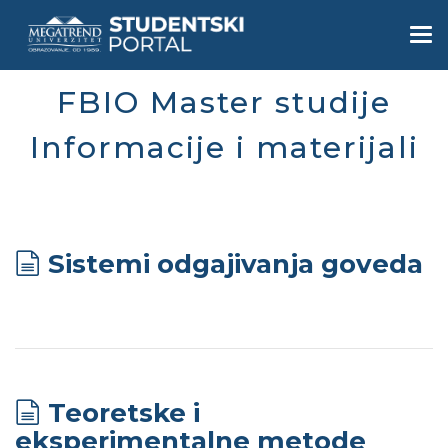
Skip
to
Togg
main
navi
content
FBIO Master studije
Informacije i materijali
Sistemi odgajivanja goveda
Teoretske i
eksperimentalne metode