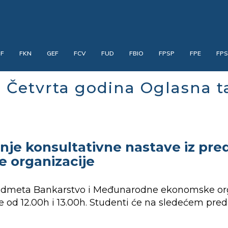
PF
FKN
GEF
FCV
FUD
FBIO
FPSP
FPE
FP
 Četvrta godina Oglasna t
e konsultativne nastave iz pre
organizacije
redmeta Bankarstvo i Međunarodne ekonomske orga
ne od 12.00h i 13.00h. Studenti će na sledećem pr