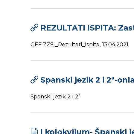
REZULTATI ISPITA: Zast
GEF ZZS _Rezultati_ispita, 13.04.2021.
Spanski jezik 2 i 2ª-on
Spanski jezik 2 i 2ª
I kolokvijum- Španski je