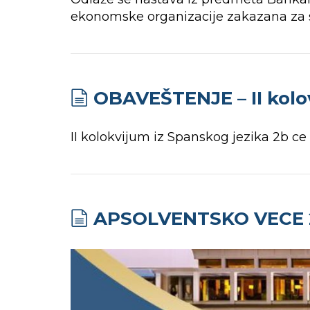
ekonomske organizacije zakazana za sr
OBAVEŠTENJE – II kolov
II kolokvijum iz Spanskog jezika 2b ce 
APSOLVENTSKO VECE 