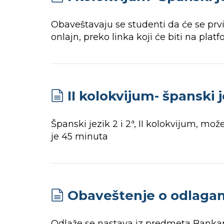
Obaveštavaju se studenti da će se prvi 
onlajn, preko linka koji će biti na platf
II kolokvijum- španski j
Španski jezik 2 i 2ª, II kolokvijum, mož
je 45 minuta
Obaveštenje o odlagan
Odlaže se nastava iz predmeta Bankar