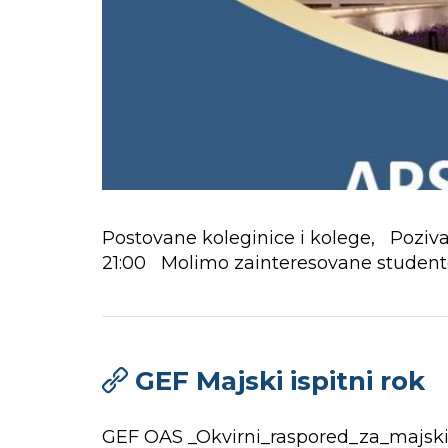
Postovane koleginice i kolege, Poziv
21:00 Molimo zainteresovane studente
GEF Majski ispitni rok
GEF OAS _Okvirni_raspored_za_majski_i