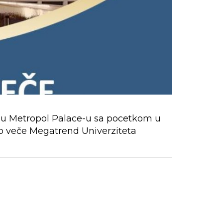
4 u Metropol Palace-u sa pocetkom u
sko veče Megatrend Univerziteta