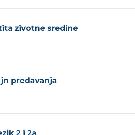
ita zivotne sredine
lajn predavanja
zik 2 i 2a