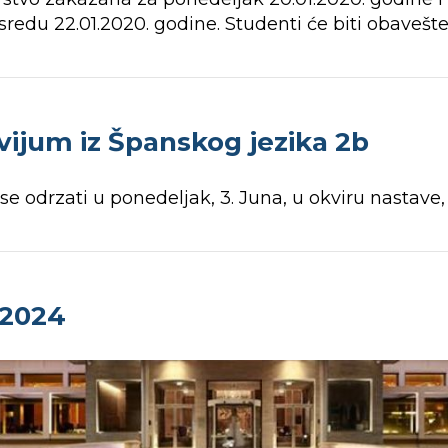
edu 22.01.2020. godine. Studenti će biti obavešt
ijum iz Španskog jezika 2b
se odrzati u ponedeljak, 3. Juna, u okviru nastave,
2024