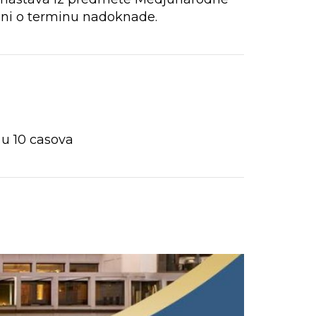
eni o terminu nadoknade.
 u 10 casova