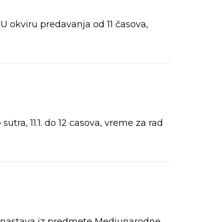
. U okviru predavanja od 11 časova,
sutra, 11.1. do 12 casova, vreme za rad
i nastava iz predmete Medjunarodne