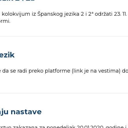
kolokvijum iz Španskog jezika 2 i 2ª održati 23. 11
ormi.
ezik
e da se radi preko platforme (link je na vestima) do 
ju nastave
stvo zakazana za ponedeljak 20.01.2020. godine 