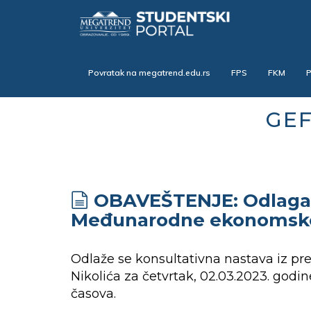
Skip
to
main
content
Povratak na megatrend.edu.rs
FPS
FKM
GEF
OBAVEŠTENJE: Odlaganj
Međunarodne ekonomske 
Odlaže se konsultativna nastava iz p
Nikolića za četvrtak, 02.03.2023. godi
časova.