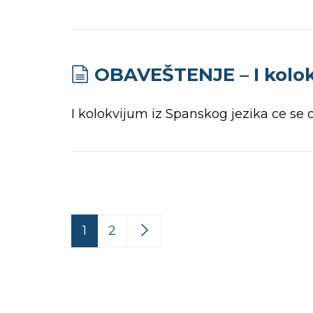
OBAVEŠTENJE – I kolok
I kolokvijum iz Spanskog jezika ce se o
1
2