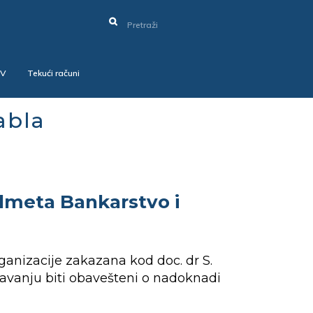
SV
Tekući računi
abla
dmeta Bankarstvo i
nizacije zakazana kod doc. dr S.
edavanju biti obavešteni o nadoknadi