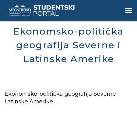
Skip
to
Togg
main
navi
content
Ekonomsko-politička
geografija Severne i
Latinske Amerike
Ekonomsko-politička geografija Severne i
Latinske Amerike