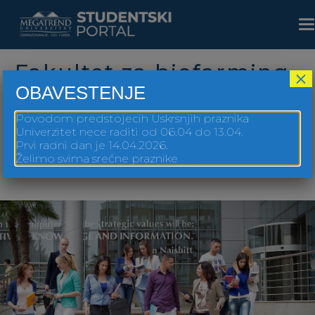
Skip
to
T
main
na
content
Fakultet za biofarming
×
OBAVESTENJE
Bačka Topola
Povodom predstojecih Uskrsnjih praznika
Univerzitet nece raditi od 06.04 do 13.04.
Prvi radni dan je 14.04.2026.
Želimo svima srećne praznike