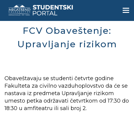
Skip
to
Togg
main
navi
content
FCV Obaveštenje:
Upravljanje rizikom
Obaveštavaju se studenti četvrte godine
Fakulteta za civilno vazduhoplovstvo da će se
nastava iz predmeta Upravljanje rizikom
umesto petka održavati četvrtkom od 17:30 do
18:30 u amfiteatru ili sali broj 2.