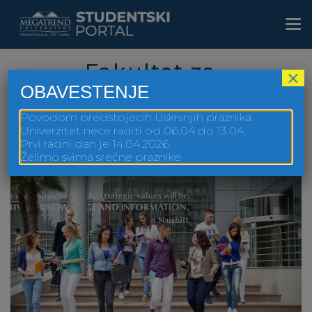
Skip
to
Togg
main
navi
content
Fakultet za
×
OBAVESTENJE
menadžment Zaječar
Povodom predstojecih Uskrsnjih praznika
Univerzitet nece raditi od 06.04 do 13.04.
Prvi radni dan je 14.04.2026.
Želimo svima srećne praznike