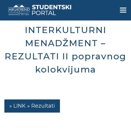
Skip
to
Togg
main
navi
content
INTERKULTURNI
MENADŽMENT –
REZULTATI II popravnog
kolokvijuma
Rezultati