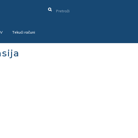
SV
Tekući računi
sija