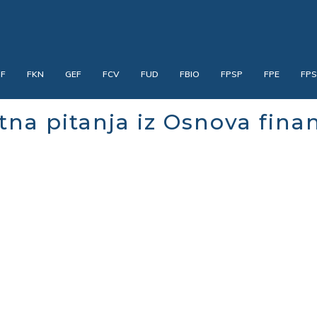
PF
FKN
GEF
FCV
FUD
FBIO
FPSP
FPE
FP
itna pitanja iz Osnova finan