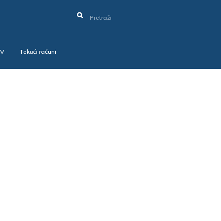
SV
Tekući računi