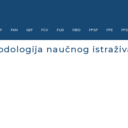
PF
FKN
GEF
FCV
FUD
FBIO
FPSP
FPE
FP
odologija naučnog istraživ