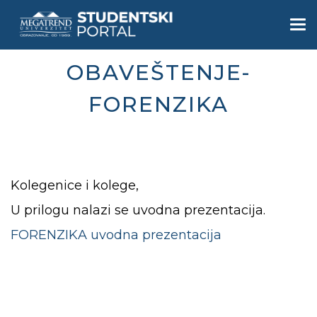
Skip
to
Togg
main
navi
content
OBAVEŠTENJE-
FORENZIKA
Kolegenice i kolege,
U prilogu nalazi se uvodna prezentacija.
FORENZIKA uvodna prezentacija