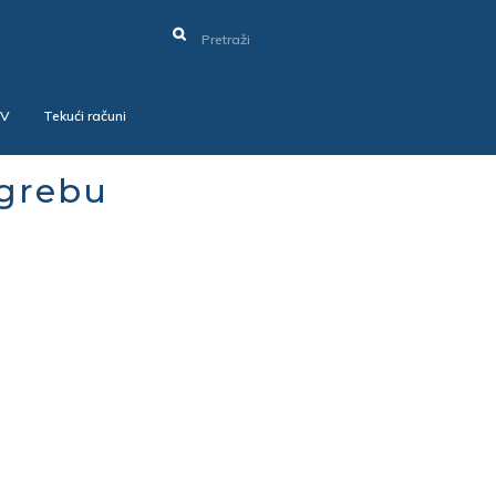
SV
Tekući računi
agrebu