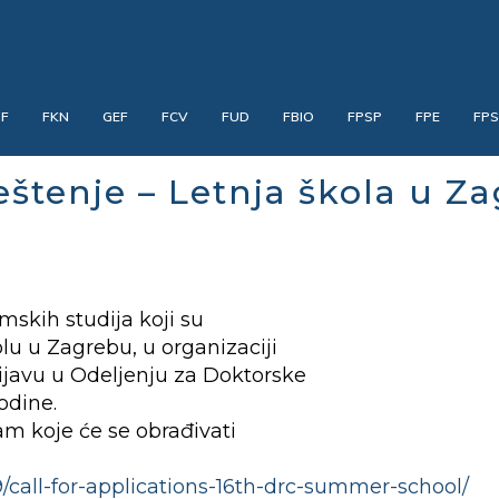
PF
FKN
GEF
FCV
FUD
FBIO
FPSP
FPE
FP
štenje – Letnja škola u Z
mskih studija koji su
lu u Zagrebu, u organizaciji
ijavu u Odeljenju za Doktorske
odine.
am koje će se obrađivati
/call-for-applications-16th-drc-summer-school/