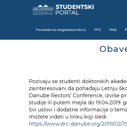
Skip
to
main
content
Povratak na megatrend.edu.rs
FPS
FKM
Obave
Pozivaju se studenti doktorskih akade
zainteresovani da pohađaju Letnju ško
Danube Rectors’ Conference, izvrše pr
studije ili putem mejla do 19.04.2019. g
Svi uslovi i dodatne informacije o tem
možete videti u linku koji sledi.
https://www.drc-danube.org/2019/02/19