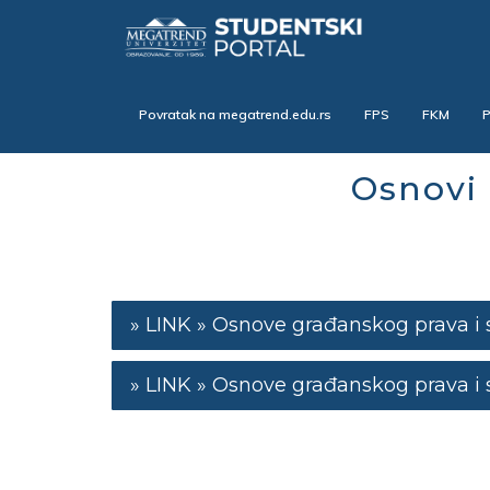
Skip
to
main
content
Povratak na megatrend.edu.rs
FPS
FKM
Osnovi 
Osnove građanskog prava i s
Osnove građanskog prava i 