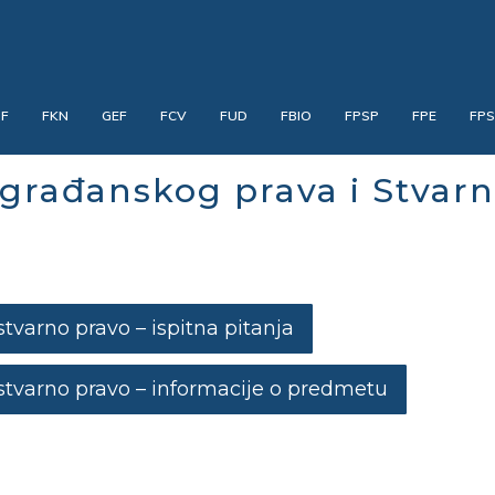
PF
FKN
GEF
FCV
FUD
FBIO
FPSP
FPE
FP
građanskog prava i Stvar
tvarno pravo – ispitna pitanja
stvarno pravо – informacije o predmetu