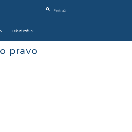
SV
Tekući računi
no pravo