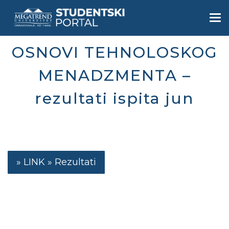
Skip
to
Togg
main
navi
content
OSNOVI TEHNOLOSKOG
MENADZMENTA –
rezultati ispita jun
Rezultati