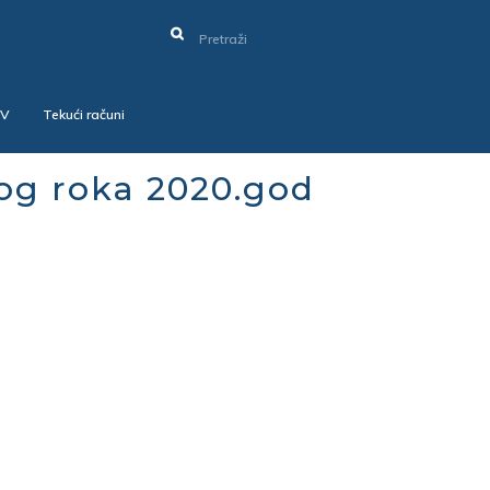
SV
Tekući računi
og roka 2020.god