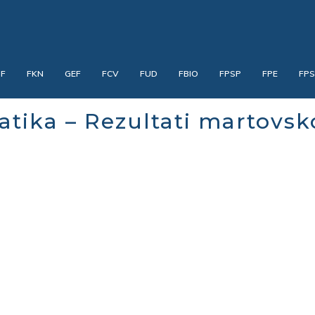
PF
FKN
GEF
FCV
FUD
FBIO
FPSP
FPE
FP
tika – Rezultati martovsk