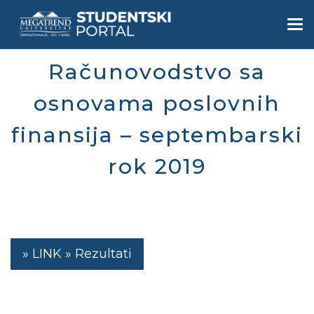
Skip
to
Togg
main
navi
content
Računovodstvo sa
osnovama poslovnih
finansija – septembarski
rok 2019
Rezultati