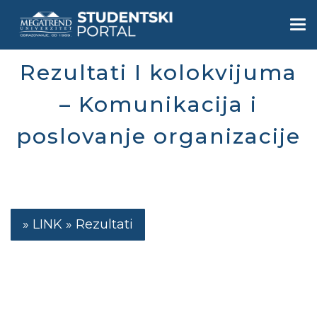
Skip
to
Togg
main
navi
content
Rezultati I kolokvijuma
– Komunikacija i
poslovanje organizacije
Rezultati