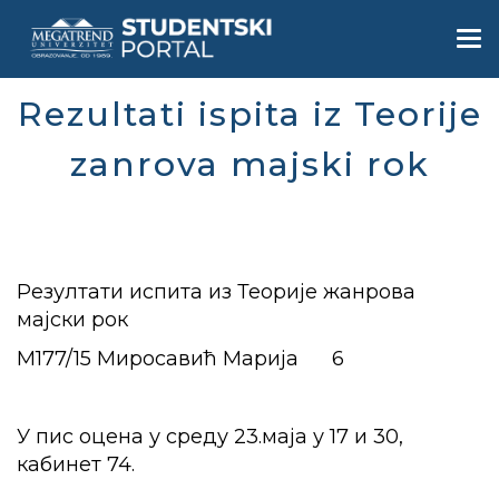
Skip
to
Togg
main
navi
content
Rezultati ispita iz Teorije
zanrova majski rok
Резултати испита из Теорије жанрова
мајски рок
М177/15 Миросавић Марија 6
У пис оцена у среду 23.маја у 17 и 30,
кабинет 74.