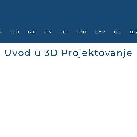
PF
FKN
GEF
FCV
FUD
FBIO
FPSP
FPE
FP
Uvod u 3D Projektovanje