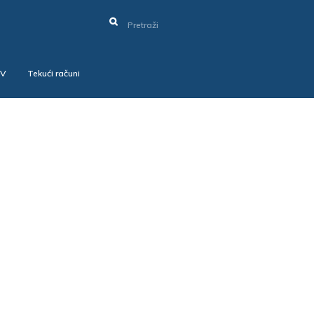
SV
Tekući računi