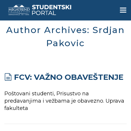
Skip
to
Togg
main
navi
content
Author Archives: Srdjan
Pakovic
FCV: VAŽNO OBAVEŠTENJE
Poštovani studenti, Prisustvo na
predavanjima i vežbama je obavezno. Uprava
fakulteta